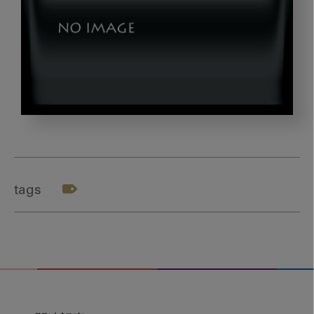
degital_gazou1
tags