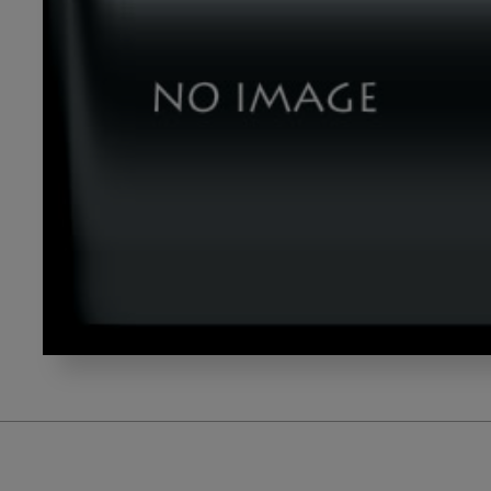
degital_gazou2