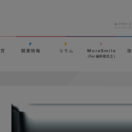
経営
開業情報
コラム
MoreSmile
（For 歯科衛生士）