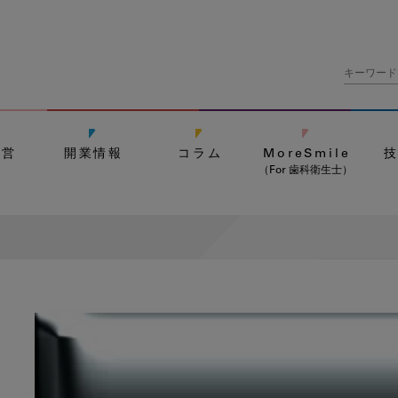
経営
開業情報
コラム
MoreSmile
（For 歯科衛生士）