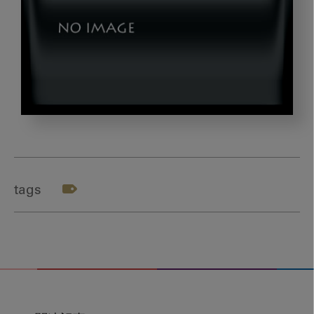
sonic_title
tags