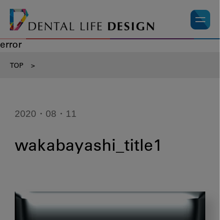
error
TOP
>
2020・08・11
wakabayashi_title1