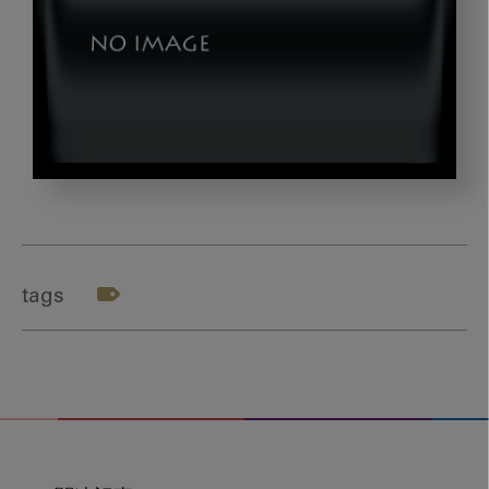
wakabayashi_title1
tags