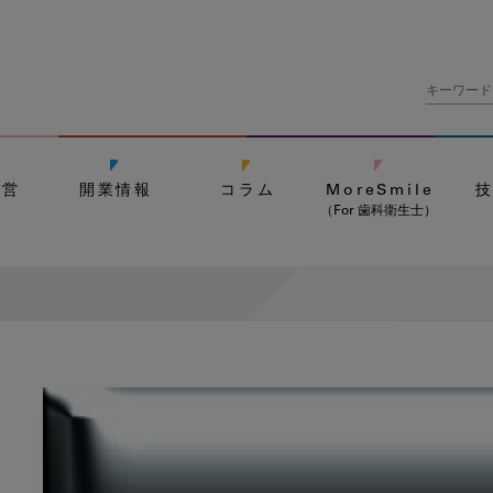
経営
開業情報
コラム
MoreSmile
（For 歯科衛生士）