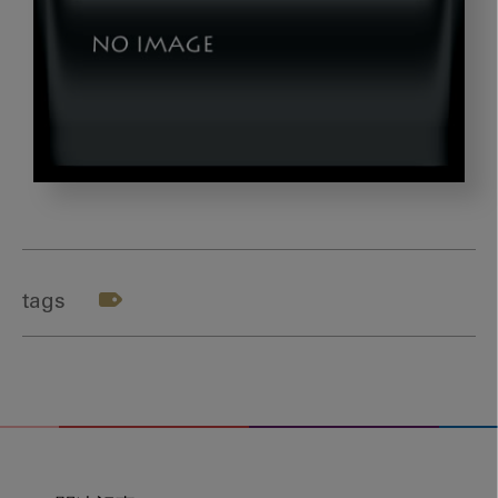
mekin_gazou
tags