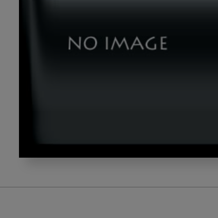
nakao_gazou2