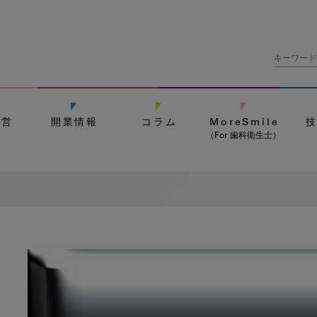
経営
開業情報
コラム
MoreSmile
（For 歯科衛生士）