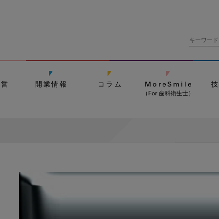
経営
開業情報
コラム
MoreSmile
（For 歯科衛生士）