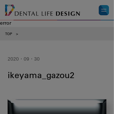
error
TOP
>
2020・09・30
ikeyama_gazou2