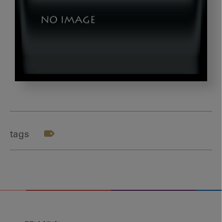
ikeyama_gazou2
tags