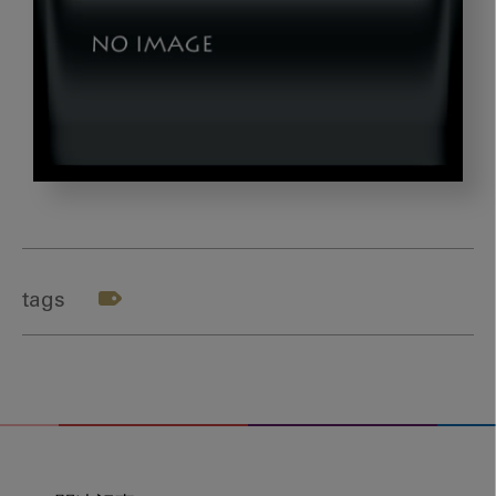
thumb6_dld
tags