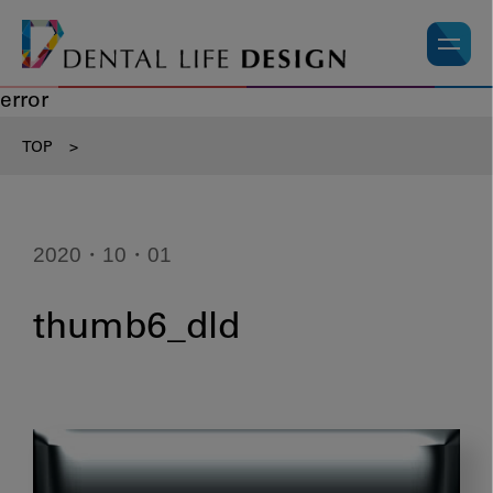
error
TOP
>
2020・10・01
thumb6_dld