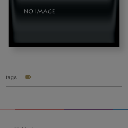
ikeyama_g2
tags