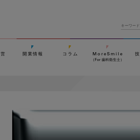
経営
開業情報
コラム
MoreSmile
（For 歯科衛生士）