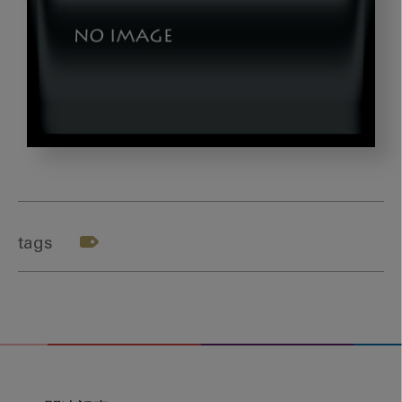
ikeyama_title
tags