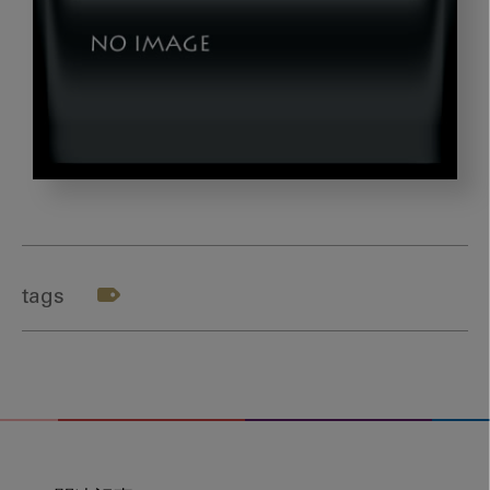
202011_book2
tags