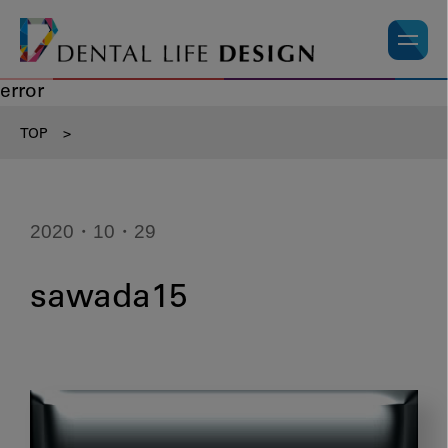
error
TOP
>
2020・10・29
sawada15