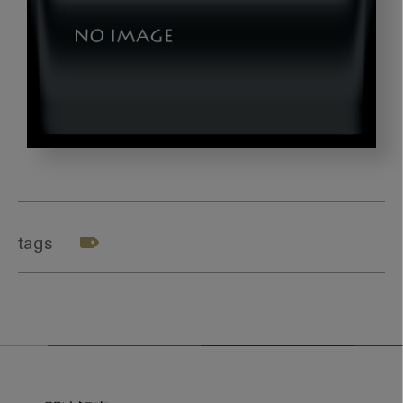
sawada15
tags