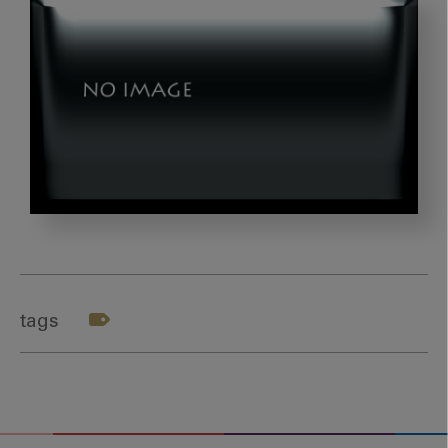
photo-
1445527815219-
ecbfec67492e
tags