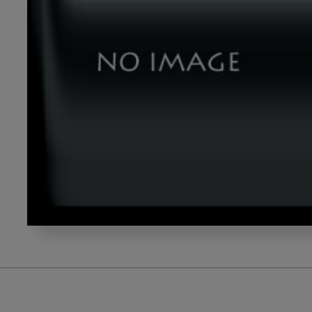
adult-
52e4d54142_640