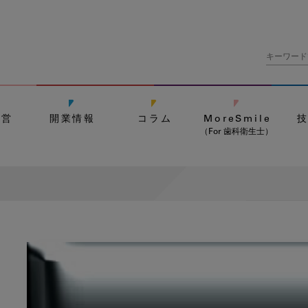
経営
開業情報
コラム
MoreSmile
（For 歯科衛生士）