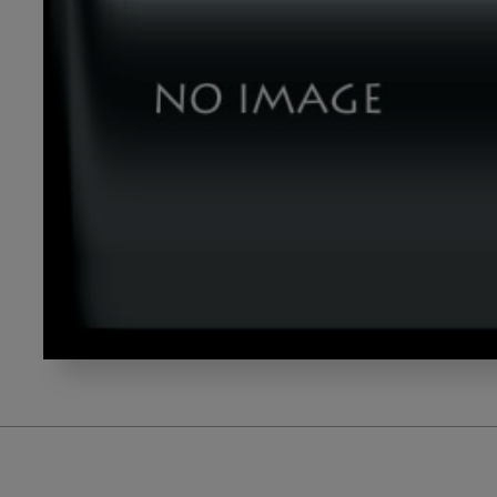
photo-
1519494026892-
80bbd2d6fd0d