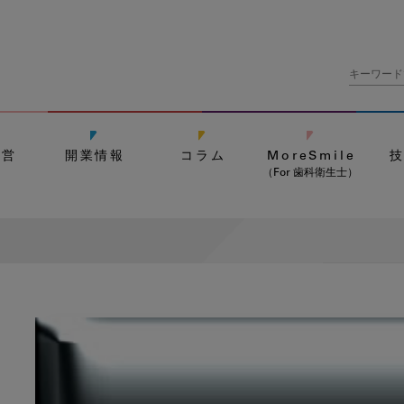
経営
開業情報
コラム
MoreSmile
（For 歯科衛生士）