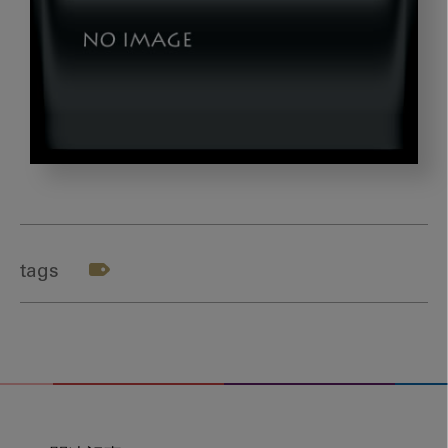
okazaki_title
tags