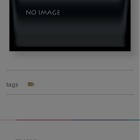
usa
tags