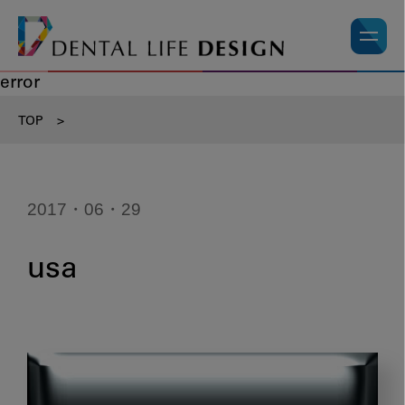
error
TOP
>
2017・06・29
usa