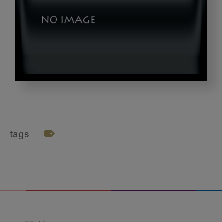
morita_thumb_dld2
tags