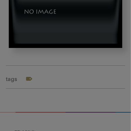
202012_book2
tags