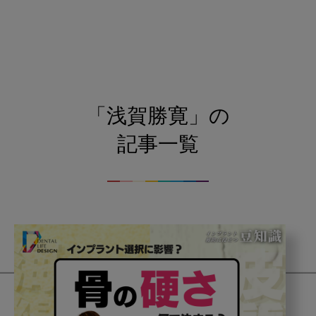
「浅賀勝寛」の
記事一覧