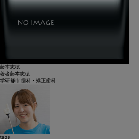
藤本志穂
著者
藤本志穂
学研都市 歯科・矯正歯科
tags