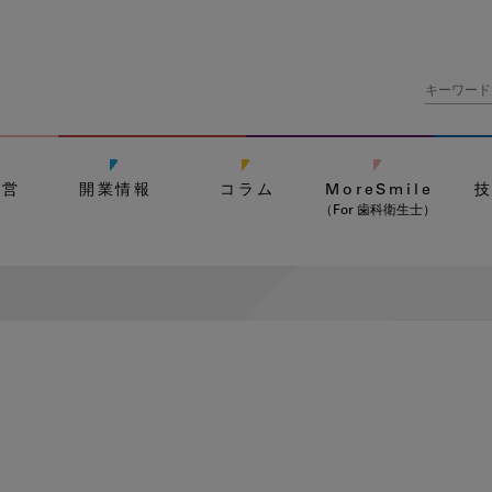
経営
開業情報
コラム
MoreSmile
（For 歯科衛生士）