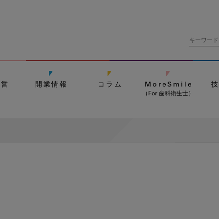
経営
開業情報
コラム
MoreSmile
（For 歯科衛生士）