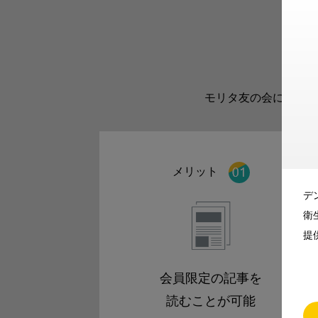
モリタ友の会に登録い
メリット
デ
衛
提
会員限定の記事を
読むことが可能