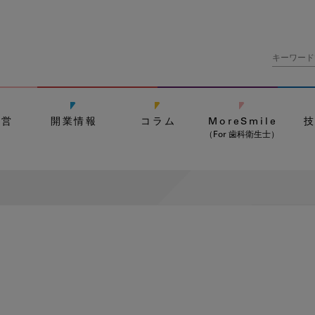
経営
開業情報
コラム
MoreSmile
（For 歯科衛生士）