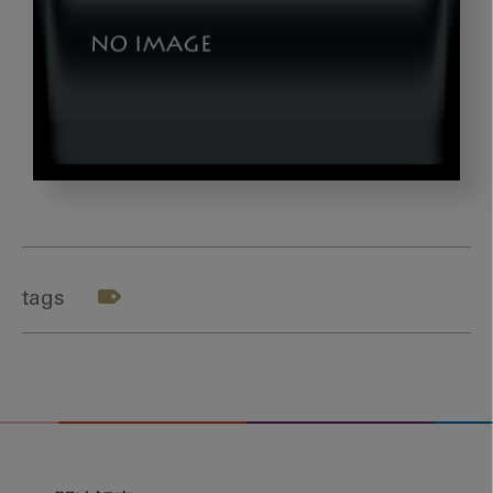
dld_banner
tags