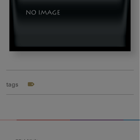
dld_web_banner20210820
tags