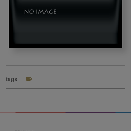
dr_kawanabe
tags