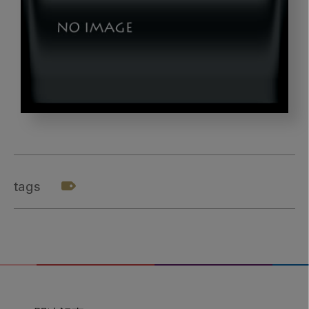
dr_suzuki
tags