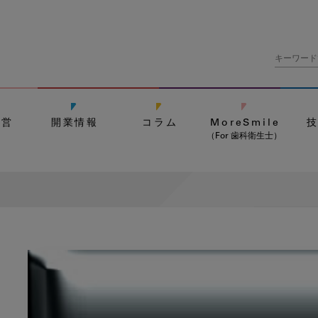
経営
開業情報
コラム
MoreSmile
（For 歯科衛生士）