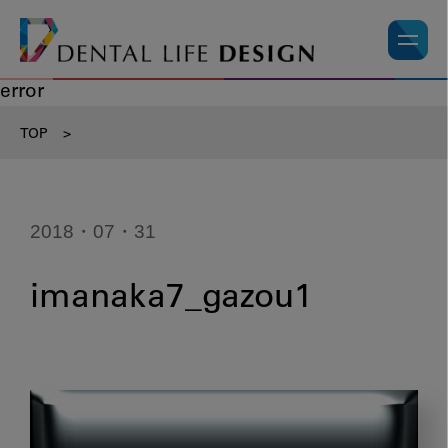
error
TOP
>
2018・07・31
imanaka7_gazou1