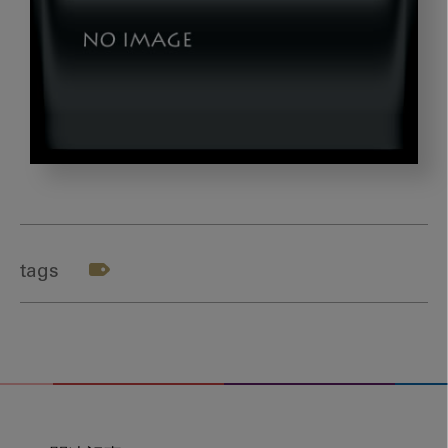
imanaka7_gazou1
tags