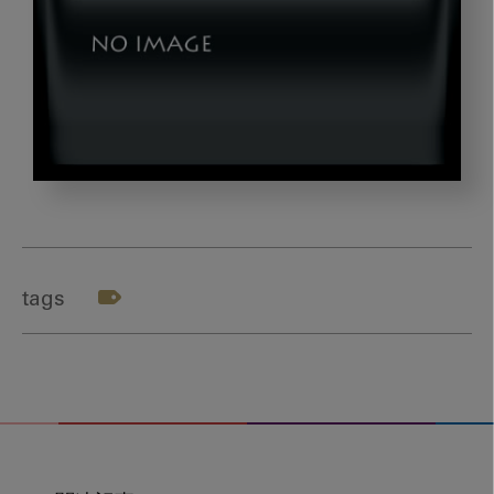
imanaka_title6
tags