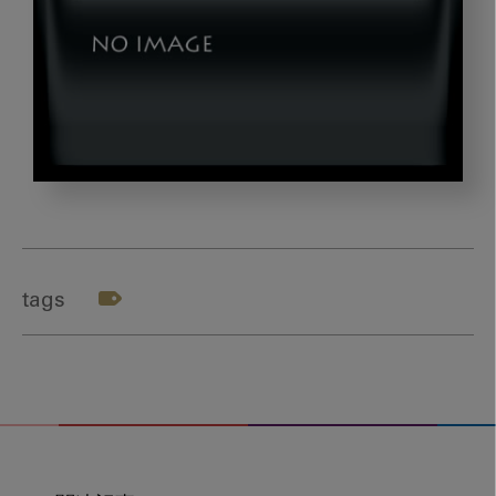
kado_shotaro
tags