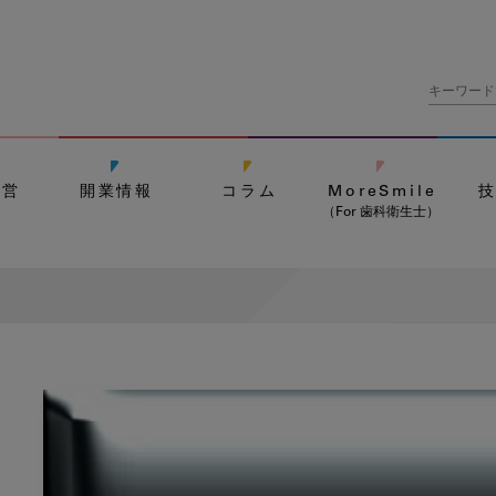
経営
開業情報
コラム
MoreSmile
（For 歯科衛生士）