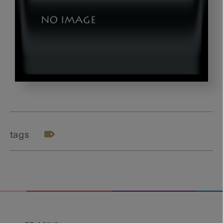
kusaemon_thumb
tags