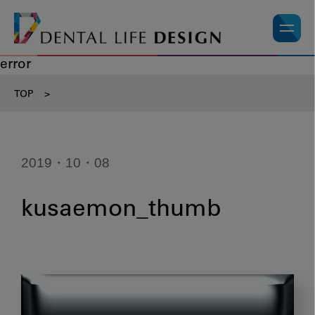
error
TOP
>
2019・10・08
kusaemon_thumb