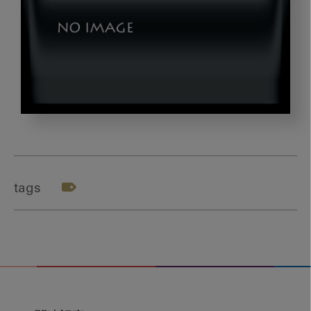
matumura_thumb
tags