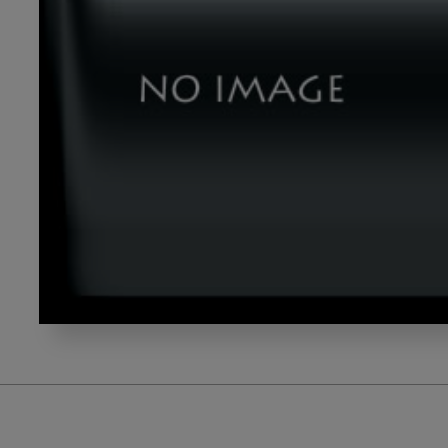
naganawa_thumb