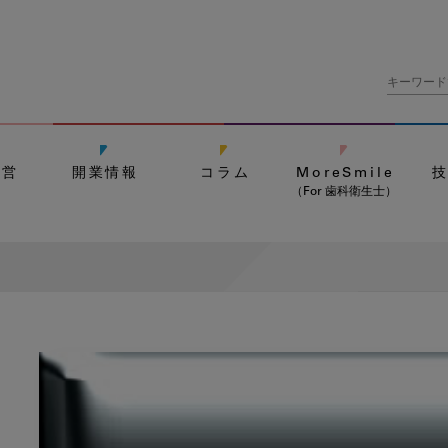
経営
開業情報
コラム
MoreSmile
（For 歯科衛生士）