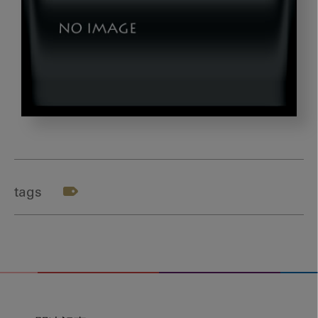
nepall_gazou2
tags