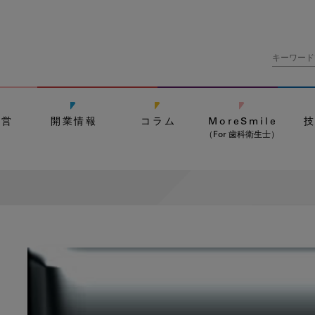
経営
開業情報
コラム
MoreSmile
（For 歯科衛生士）