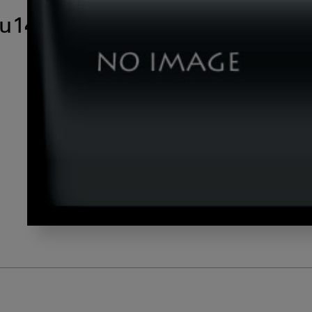
u14
nkagawa_seoul_gazou14