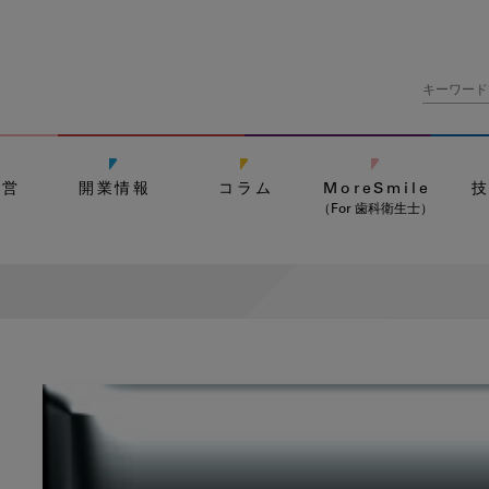
経営
開業情報
コラム
MoreSmile
（For 歯科衛生士）