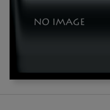
photo-
1579621970588-
a35d0e7ab9b6