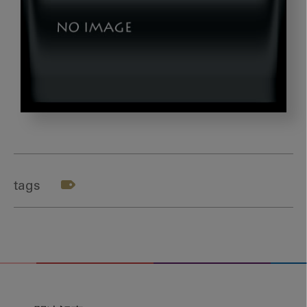
tashiro_img02_12
tags