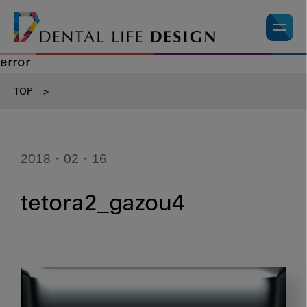
error
TOP
>
2018・02・16
tetora2_gazou4