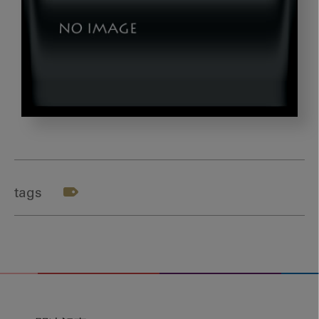
tetora2_gazou4
tags