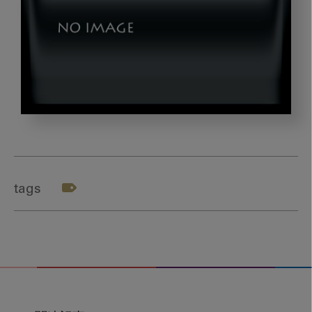
tonogi_noriko
tags