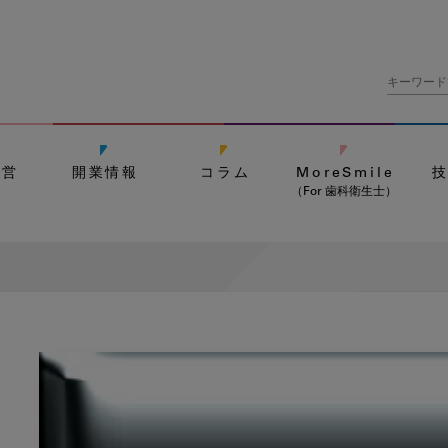
経営
開業情報
コラム
MoreSmile
（For 歯科衛生士）