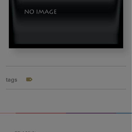
yamamoto4_title4_2
tags