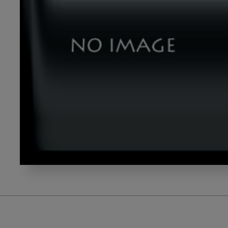
yonenaga_thumb