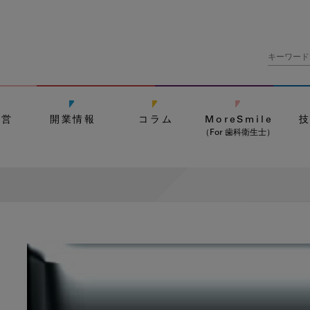
経営
開業情報
コラム
MoreSmile
（For 歯科衛生士）