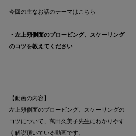
コ
ツ
を
教
・左上頬側面のプロービング、スケーリング
え
て
のコツを教えてください
く
だ
さ
い
【動画の内容】

左上頬側面のプロービング、スケーリングの
コツについて、萬田久美子先生にわかりやす
く解説頂いている動画です。
