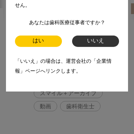
せん。
2021・9・17
MoreSmile
あなたは歯科医療従事者ですか？
この論文を知っておこう！
はい
いいえ
Loe H , 1965: Experimental
Gingivitis in Man
「いいえ」の場合は、運営会社の「企業情
More Smile
報」ページへリンクします。
お悩み相談室
スマイル＋アーカイブ
動画
歯科衛生士