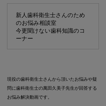
頬
側
新人歯科衛生士さんのため
面
の
のお悩み相談室
プ
今更聞けない歯科知識のコ
ロ
ーナー
ー
ビ
ン
グ、
ス
ケ
ー
現役の歯科衛生士さんから頂いたお悩みや疑
リ
問に歯科衛生士の萬田久美子先生が回答する
ン
グ
お悩み解決動画です。

の