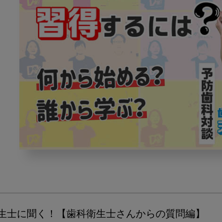
歯
科
衛
生
士
が
衛生士に聞く！【歯科衛生士さんからの質問編】
Ｓ