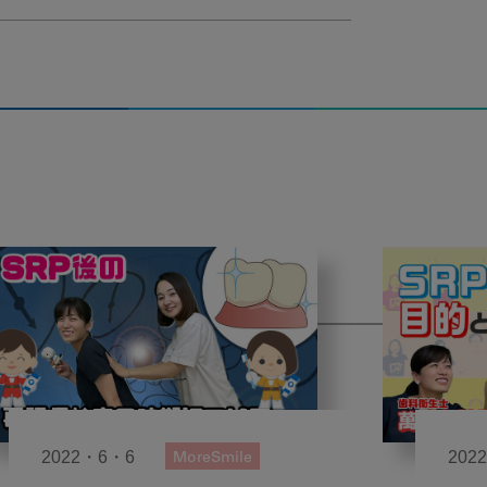
2022・6・6
202
MoreSmile