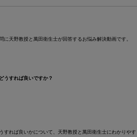
Ｒ
Ｐ
を
習
得
す
問に天野教授と萬田衛生士が回答するお悩み解決動画です。

る
た
め
に
は？
どうすれば良いですか？
ど
う
す
れ
ば
良
い
で
うすれば良いかについて、天野教授と萬田衛生士にわかりやす
す