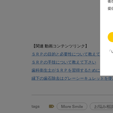
衛
提
「
ＳＲＰの目的と必要性について教えて下さい
ＳＲＰの手技について教えて下さい
歯科衛生士がＳＲＰを習得するためには？ど
縁下の歯石除去はグレーシーキュレットを使
tags
More Smile
お悩み相