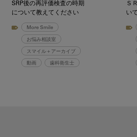
SRP後の再評価検査の時期
Ｓ
について教えてください
い
More Smile
お悩み相談室
スマイル＋アーカイブ
動画
歯科衛生士