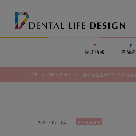
臨床情報
医院
TOP
>
MoreSmile
>
歯科衛生士がＳＲＰを習得
2022・07・04
MoreSmile