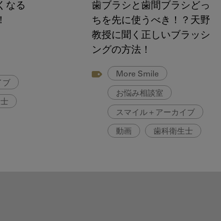
くなる
歯ブラシと歯間ブラシどっ
！
ちを先に使うべき！？天野
教授に聞く正しいブラッシ
ングの方法！
More Smile
イブ
お悩み相談室
生士
スマイル＋アーカイブ
動画
歯科衛生士