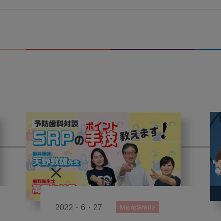
2022・6・27
MoreSmile